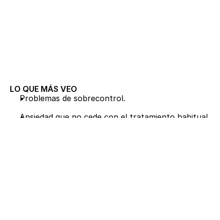
LO QUE MÁS VEO
Problemas de sobrecontrol.
Ansiedad que no cede con el tratamiento habitual.
Retirada de medicación psiquiátrica con 
dependencia física y psicológica.
Agotamiento crónico y cansancio mental.
Dificultad para regular las emociones.
Insomnio por pensamientos repetitivos.
Trastorno obsesivo compulsivo (TOC).